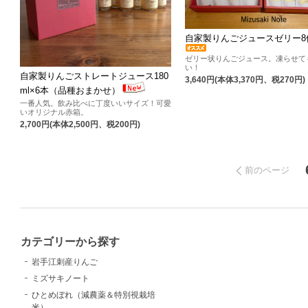
自家製りんごジュースゼリー8
ゼリー状りんごジュース。凍らせて
い！
自家製りんごストレートジュース180
3,640円(本体3,370円、税270円)
ml×6本（品種おまかせ）
一番人気。飲み比べに丁度いいサイズ！可愛
いオリジナル赤箱。
2,700円(本体2,500円、税200円)
前のページ
カテゴリーから探す
岩手江刺産りんご
ミズサキノート
ひとめぼれ（減農薬＆特別視栽培
米）